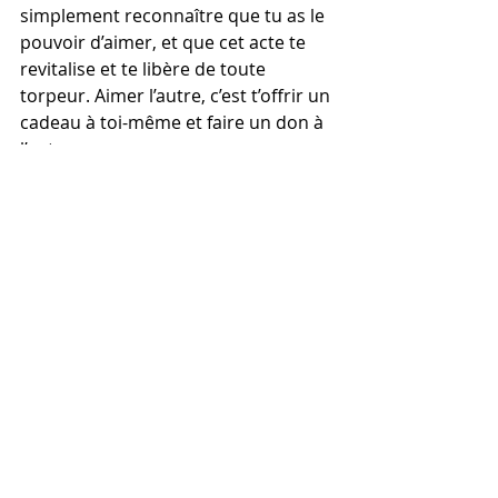
simplement reconnaître que tu as le 
pouvoir d’aimer, et que cet acte te 
revitalise et te libère de toute 
torpeur. Aimer l’autre, c’est t’offrir un 
cadeau à toi-même et faire un don à 
l’autre.
Nova : 
L’esprit des Élémentaux
Séance individuelle
Soin énergétique par canalisation
_Esprit Nova
Commentaires
0.0/5 (0)