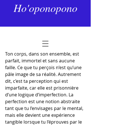
25 nov. 2024
2 min de lecture
Ho'oponopono
Le pouvoir d’aimer.
Dernière mise à jour :
20 déc. 2025
Noté NaN étoiles sur 5.
Ton corps, dans son ensemble, est 
parfait, immortel et sans aucune 
faille. Ce que tu perçois n’est qu’une 
pâle image de sa réalité. Autrement 
dit, c’est ta perception qui est 
imparfaite, car elle est prisonnière 
d’une logique d’imperfection. La 
perfection est une notion abstraite 
tant que tu l’envisages par le mental, 
mais elle devient une expérience 
tangible lorsque tu l’éprouves par le 