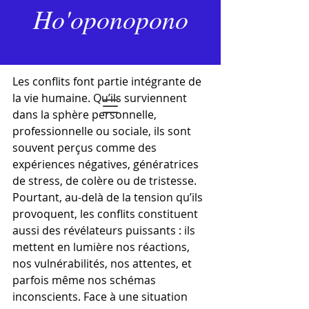
13 juil. 2025
3 min de lecture
Ho'oponopono
Victime ou acteur de sa vie ?
Dernière mise à jour :
27 janv.
Noté NaN étoiles sur 5.
Les conflits font partie intégrante de 
la vie humaine. Qu’ils surviennent 
dans la sphère personnelle, 
professionnelle ou sociale, ils sont 
souvent perçus comme des 
expériences négatives, génératrices 
de stress, de colère ou de tristesse. 
Pourtant, au-delà de la tension qu’ils 
provoquent, les conflits constituent 
aussi des révélateurs puissants : ils 
mettent en lumière nos réactions, 
nos vulnérabilités, nos attentes, et 
parfois même nos schémas 
inconscients. Face à une situation 