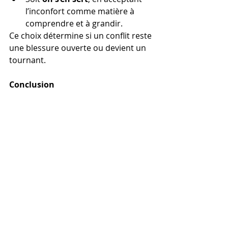
l’inconfort comme matière à 
comprendre et à grandir.
Ce choix détermine si un conflit reste 
une blessure ouverte ou devient un 
tournant.
Conclusion
Chaque conflit peut être vu comme 
un miroir
 : il reflète non seulement 
les enjeux relationnels, mais aussi 
nos vulnérabilités, nos attentes, nos 
façons d’aimer ou de nous protéger.
En fin de compte, la question n’est 
pas seulement 
"Qui a eu tort ?"
, mais 
aussi :
"Qu’est-ce que cela m’apprend sur 
moi — et qu’est-ce que j’en fais ?"
C’est là que réside le véritable 