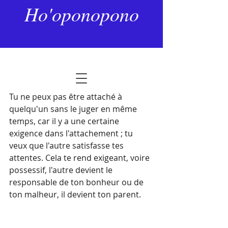
23 mai 2024
2 min de lecture
Ho'oponopono
L'amour de l'enfant
Dernière mise à jour :
27 janv.
Noté NaN étoiles sur 5.
Tu ne peux pas être attaché à 
quelqu'un sans le juger en même 
temps, car il y a une certaine 
exigence dans l'attachement ; tu 
veux que l'autre satisfasse tes 
attentes. Cela te rend exigeant, voire 
possessif, l'autre devient le 
responsable de ton bonheur ou de 
ton malheur, il devient ton parent.