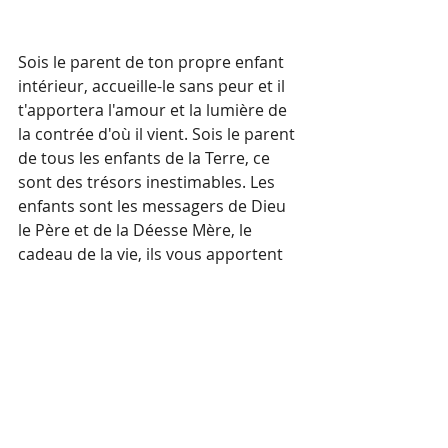
Sois le parent de ton propre enfant 
intérieur, accueille-le sans peur et il 
t'apportera l'amour et la lumière de 
la contrée d'où il vient. Sois le parent 
de tous les enfants de la Terre, ce 
sont des trésors inestimables. Les 
enfants sont les messagers de Dieu 
le Père et de la Déesse Mère, le 
cadeau de la vie, ils vous apportent 
la manne du Ciel, soyez courageux et 
acceptez-la.
Yulen L’esprit du feu
Séance individuelle
Soin énergétique par canalisation