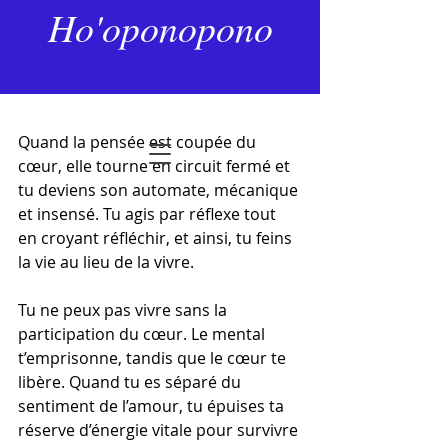
26 janv. 2025
2 min de lecture
Ho'oponopono
Le sentiment de l’amour
Dernière mise à jour :
21 janv.
Noté NaN étoiles sur 5.
Quand la pensée est coupée du 
cœur, elle tourne en circuit fermé et 
tu deviens son automate, mécanique 
et insensé. Tu agis par réflexe tout 
en croyant réfléchir, et ainsi, tu feins 
la vie au lieu de la vivre.
Tu ne peux pas vivre sans la 
participation du cœur. Le mental 
t’emprisonne, tandis que le cœur te 
libère. Quand tu es séparé du 
sentiment de l’amour, tu épuises ta 
réserve d’énergie vitale pour survivre 