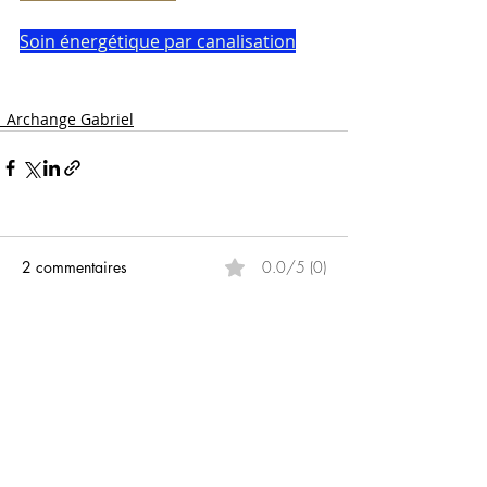
Soin énergétique par ca
nalisation
_Archange Gabriel
2 commentaires
0.0/5 (0)
Commenter et noter...
Les plus récents
catherineodile
26 janv. 2025