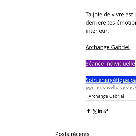
Ta joie de vivre est
derrière tes émotion
intérieur.
Archange Gabriel
Séance individuelle
Soin énergétique pa
jugement
la souffrance
joie
L'
_Archange Gabriel
Posts récents