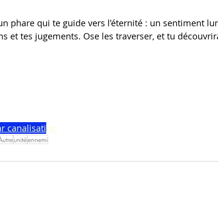
 un phare qui te guide vers l’éternité : un sentiment l
s et tes jugements. Ose les traverser, et tu découvrir
r ca
nalisati
on
Autre
unité
ennemi