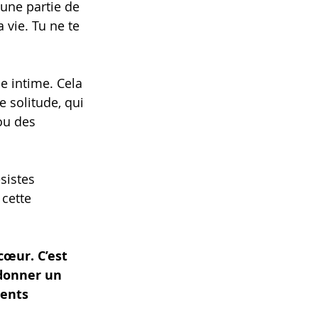
une partie de 
 vie. Tu ne te 
e intime. Cela 
 solitude, qui 
ou des 
sistes 
cette 
cœur. C’est 
donner un 
ents 