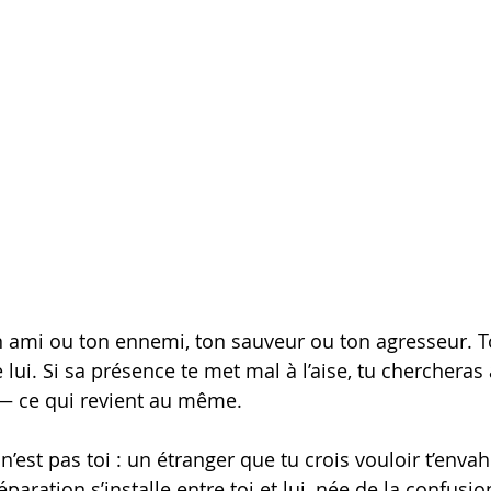
on ami ou ton ennemi, ton sauveur ou ton agresseur. 
 lui. Si sa présence te met mal à l’aise, tu chercheras à
 — ce qui revient au même.
 n’est pas toi : un étranger que tu crois vouloir t’envah
éparation s’installe entre toi et lui, née de la confusio