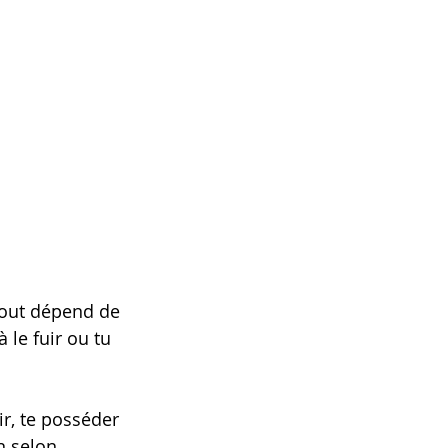
Tout dépend de 
 le fuir ou tu 
ir, te posséder 
n selon 