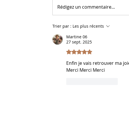
une décision ferme de vivre
Rédigez un commentaire...
pleinement, et le mond
Trier par :
Les plus récents
Martine 06
27 sept. 2025
Noté 5 étoiles sur 5.
Enfin je vais retrouver ma joi
Merci Merci Merci 
J'aime
Répondre