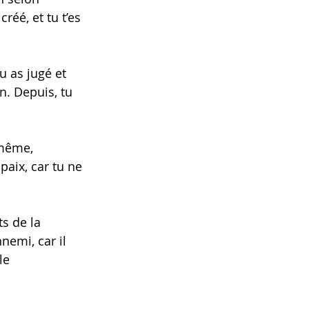
créé, et tu t’es 
u as jugé et 
n. Depuis, tu 
-même, 
aix, car tu ne 
s de la 
nemi, car il 
le 