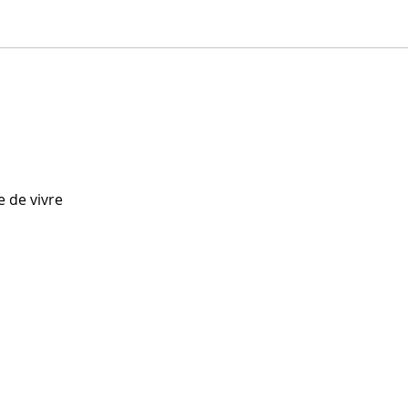
Lorsque tu es en jubilation
devant une personne qui
e de vivre 