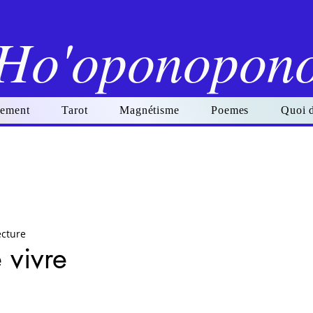
Ho'oponopon
ement
Tarot
Magnétisme
Poemes
Quoi 
ecture
 vivre
r 5.