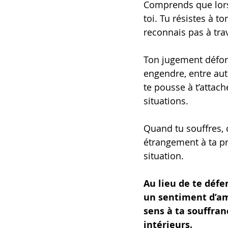
Comprends que lorsq
toi. Tu résistes à t
reconnais pas à trav
Ton jugement déform
engendre, entre aut
te pousse à t’attac
situations.
Quand tu souffres, c
étrangement à ta pro
situation.
Au lieu de te défe
un sentiment d’am
sens à ta souffra
intérieurs.