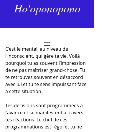
9 nov. 2024
2 min de lecture
Ho'oponopono
La programmation de l’ego
Dernière mise à jour :
20 déc. 2025
Noté NaN étoiles sur 5.
C’est le mental, au niveau de 
l’inconscient, qui gère ta vie.
 Voilà 
pourquoi tu as souvent l’impression 
de ne pas maîtriser grand-chose. Tu 
te retrouves souvent en désaccord 
avec lui et tu te sens impuissant face 
à cette situation.
Tes décisions sont programmées à 
l’avance et se manifestent à travers 
tes réactions.
 Le chef de ces 
programmations est l’égo, et tu ne 