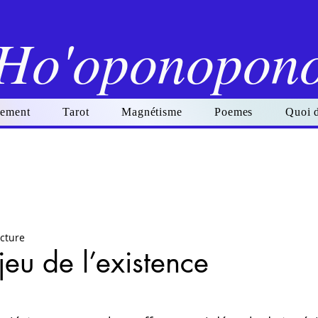
Ho'oponopon
ement
Tarot
Magnétisme
Poemes
Quoi 
ecture
jeu de l’existence
r 5.