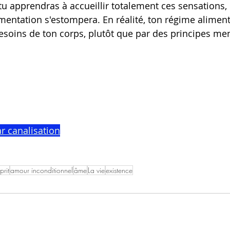
tu apprendras à accueillir totalement ces sensations,
mentation s'estompera. En réalité, ton régime aliment
besoins de ton corps, plutôt que par des principes me
r ca
nalisation
prit
amour inconditionnel
âme
La vie
existence