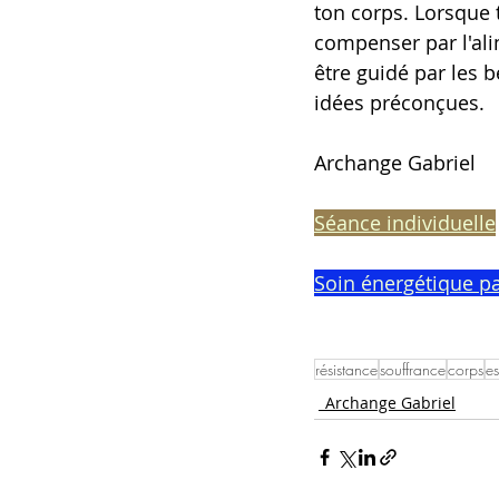
ton corps. Lorsque 
compenser par l'ali
être guidé par les 
idées préconçues.
Archange Gabriel
Séance individuelle
Soin énergétique pa
résistance
souffrance
corps
es
_Archange Gabriel