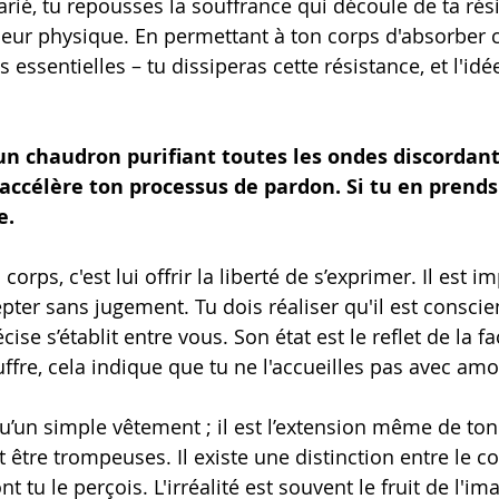
rié, tu repousses la souffrance qui découle de ta rési
eur physique. En permettant à ton corps d'absorber c
 essentielles – tu dissiperas cette résistance, et l'id
 un chaudron purifiant toutes les ondes discordant
accélère ton processus de pardon. Si tu en prends s
e.
orps, c'est lui offrir la liberté de s’exprimer. Il est i
cepter sans jugement. Tu dois réaliser qu'il est conscie
écise s’établit entre vous. Son état est le reflet de la f
uffre, cela indique que tu ne l'accueilles pas avec amo
qu’un simple vêtement ; il est l’extension même de ton
tre trompeuses. Il existe une distinction entre le cor
t tu le perçois. L'irréalité est souvent le fruit de l'im