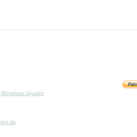
et leur but. Ce sont des
confirmations de tes croyances.
Lorsque tu es en jubilation
devant une personne qui
Mentions légales
ière de