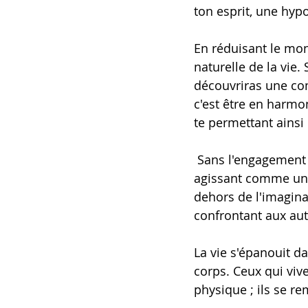
ton esprit, une hyp
En réduisant le mon
naturelle de la vie.
découvriras une com
c'est être en harmon
te permettant ainsi 
 Sans l'engagement de ton corps, tu resteras enfermé dans la théorie de ton esprit, 
agissant comme un s
dehors de l'imaginat
confrontant aux autr
La vie s'épanouit da
corps. Ceux qui viv
physique ; ils se 