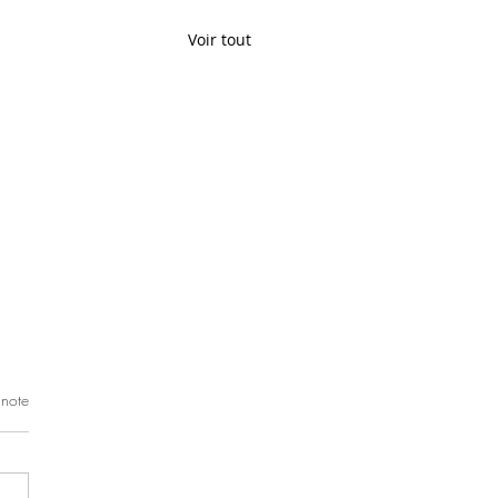
Voir tout
 note
ie de vivre