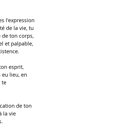
s l'expression 
é de la vie, tu 
 de ton corps, 
l et palpable, 
xistence.
eu lieu, en 
 te 
ication de ton 
 la vie 
s.