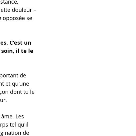
stance, 
ette douleur – 
ée opposée se 
es. C'est un 
oin, il te le 
mportant de 
nt et qu'une 
açon dont tu le 
ur.
 âme. Les 
ps tel qu'il 
agination de 