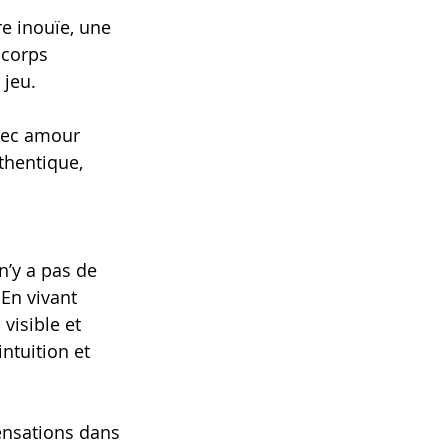
e inouïe, une 
 corps 
 jeu.
avec amour 
thentique, 
n’y a pas de 
En vivant 
visible et 
ntuition et 
ensations dans 